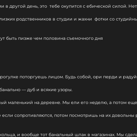
ми в другой день, это тебе окупится с ебической силой. Не
близких родственников в студии и жахни фотки со студийны
гут быть пизже чем половина съемочного дня
прогулке поторгуешь лицом. Будь собой, ори перди и радуй
банально — дуб и всякие узоры.
амый маленький на деревне. Мы ели его неделю, а потом еще
е если сопротивляются, потом посмотришь на их довольны р
 кольца, и вообще тот банальный шлак в магазинах. Мы сдел