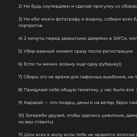
2) Не будь скупердяем и сделай прогулку со сбора
3) Не еби мозги фотографу и видику, собери всех 
портретов
4) 2 минуты перед закрытыми дверями в ЗАГСе, мо
5) Убер-важный момент сразу после регистрации
6) Если ты жених, возьму еще одну рубашку))
7) Сборы это не время для пафосных выебонов, на 
8) Придумай себе общую тематику, у нас было все 
9) Каравай — это пиздец, деньги на ветер, бери с
10) Затереби друзей, чтобы оделись цивильно, даж
на авы ставить)
11) Шли всех в жопу если тебе не нравятся золотые